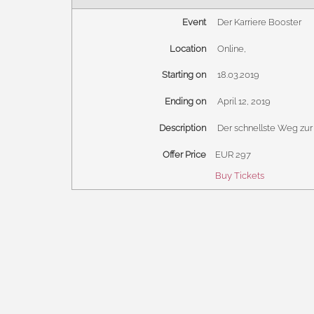
Event
Der Karriere Booster
Location
Online
,
Starting on
18.03.2019
Ending on
April 12, 2019
Description
Der schnellste Weg zur
Offer Price
EUR
297
Buy Tickets